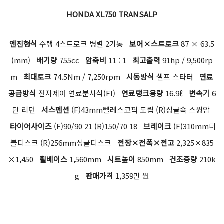
HONDA XL750 TRANSALP
엔진형식
수랭 4스트로크 병렬 2기통
보어×스트로크
87 × 63.5
(mm)
배기량
755cc
압축비
11 : 1
최고출력
91hp / 9,500rp
m
최대토크
74.5Nm / 7,250rpm
시동방식
셀프 스타터
연료
공급방식
전자제어 연료분사식(FI)
연료탱크용량
16.9ℓ
변속기
6
단 리턴
서스펜션
(F)43mm텔레스코픽 도립 (R)싱글쇽 스윙암
타이어사이즈
(F)90/90 21 (R)150/70 18
브레이크
(F)310mm더
블디스크 (R)256mm싱글디스크
전장×전폭×전고
2,325×835
×1,450
휠베이스
1,560mm
시트높이
850mm
건조중량
210k
g
판매가격
1,359만 원