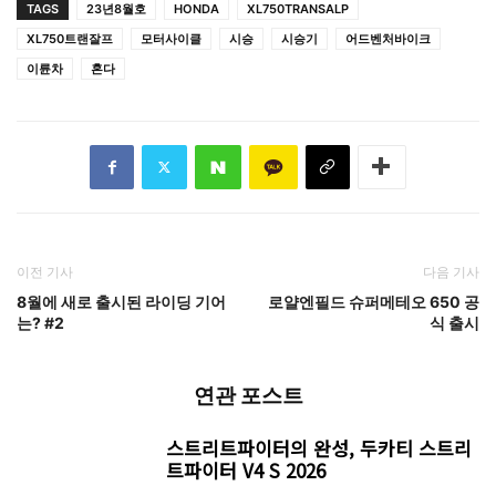
TAGS
23년8월호
HONDA
XL750TRANSALP
XL750트랜잘프
모터사이클
시승
시승기
어드벤처바이크
이륜차
혼다
이전 기사
다음 기사
8월에 새로 출시된 라이딩 기어
로얄엔필드 슈퍼메테오 650 공
는? #2
식 출시
연관 포스트
스트리트파이터의 완성, 두카티 스트리
트파이터 V4 S 2026