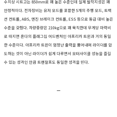
수치상 시트고는 850mm로 꽤 높은 수준인데 실제 발착지성은 꽤
안정적이다. 전자장비는 유저 모드를 포함한 5개의 주행 모드, 트랙
션 컨트롤, ABS, 엔진 브레이크 컨트롤, ESS 등으로 동급 대비 높은
수준을 갖췄다. 차량중량은 210kg으로 꽤 묵직한데 무게당 마력비
로 따지면 혼다의 플래그십 어드벤처인 아프리카 트윈과 거의 동일
한 수준이다. 아프리카 트윈이 엄청난 출력을 뿜어내며 라이더를 압
도하는 것이 아닌 라이더가 쉽게 다루면서 모터사이클 성능을 즐길
수 있는 성격인 만큼 트랜잘프도 동일한 성격을 띤다.
ㅡ