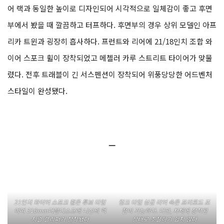
어 랙과 동일한 높이로 디자인되어 시각적으로 일체감이 좋고 후면
부에서 봤을 때 깔끔하고 터프하다. 후면부의 경우 상위 모델인 아프
리카 트윈과 굉장히 흡사하다. 프런트와 리어에 21/18인치 조합 와
이어 스포크 휠이 장착되었고 메첼러 카루 스트리트 타이어가 맞물
렸다. 전후 트래블이 긴 서스펜션이 장착되어 위풍당당한 어드벤처
스타일이 완성됐다.
ㅡ
21인치 와이어 스포크 휠은 튜브 타입
링크 타입 싱글 리어 쇽은 프리로드 조
이며 310mm더블디스크에 니신의 액
절이 가능하다. 다만, 차체에 장착된
시얼 캘리퍼가 장착됐다
상태로 조절하기 쉽지 않다