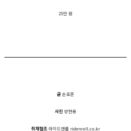
25만 원
글
손호준
사진
양현용
취재협조
라이드앤롤 ridenroll.co.kr