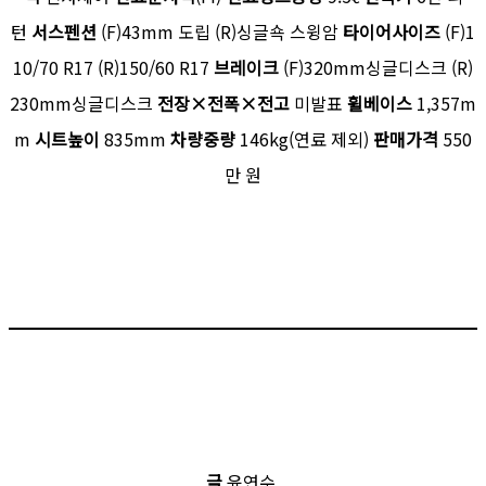
턴
서스펜션
(F)43mm 도립 (R)싱글쇽 스윙암
타이어사이즈
(F)1
10/70 R17 (R)150/60 R17
브레이크
(F)320mm싱글디스크 (R)
230mm싱글디스크
전장×전폭×전고
미발표
휠베이스
1,357m
m
시트높이
835mm
차량중량
146kg(연료 제외)
판매가격
550
만 원
글
윤연수