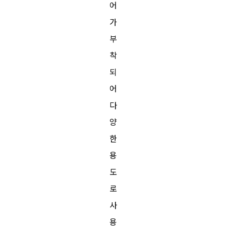
어
가
부
착
되
어
다
양
한
용
도
로
사
용