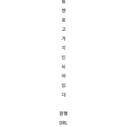
필
렌
로
고
가
각
인
되
어
있
다
원형
DRL