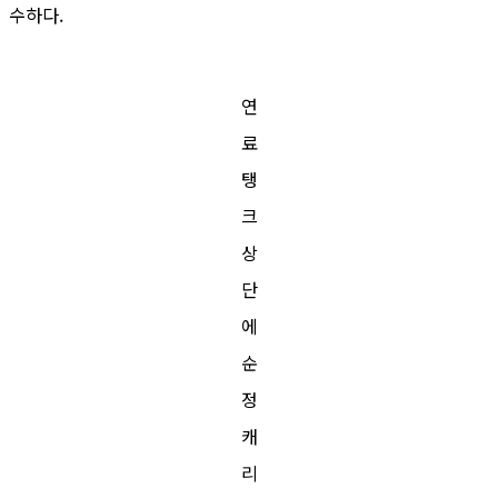
수하다.
연
료
탱
크
상
단
에
순
정
캐
리