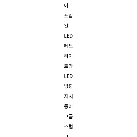
이
포함
된
LED
헤드
라이
트와
LED
방향
지시
등이
고급
스럽
고