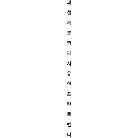
과
철
제
를
함
께
사
용
한
프
런
트
펜
더