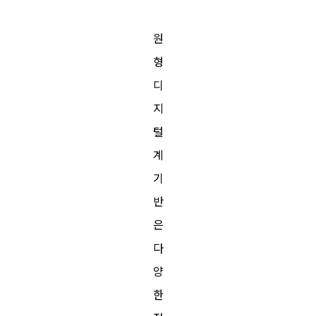
원
형
디
지
털
계
기
반
은
다
양
한