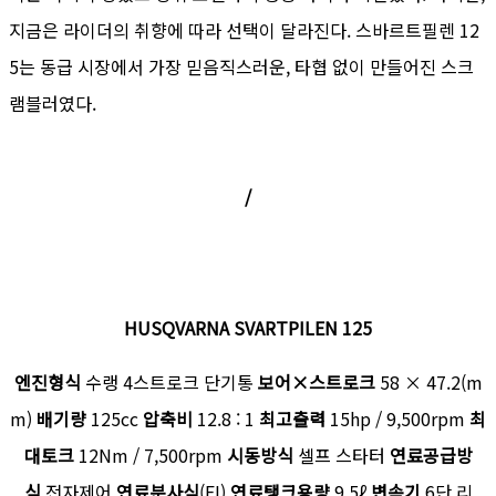
지금은 라이더의 취향에 따라 선택이 달라진다. 스바르트필렌 12
5는 동급 시장에서 가장 믿음직스러운, 타협 없이 만들어진 스크
램블러였다.
/
HUSQVARNA SVARTPILEN 125
엔진형식
수랭 4스트로크 단기통
보어×스트로크
58 × 47.2(m
m)
배기량
125cc
압축비
12.8 : 1
최고출력
15hp / 9,500rpm
최
대토크
12Nm / 7,500rpm
시동방식
셀프 스타터
연료공급방
식
전자제어
연료분사식
(FI)
연료탱크용량
9.5ℓ
변속기
6단 리