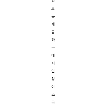
정
보
를
제
공
하
는
데
시
인
성
이
조
금