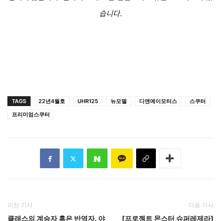
습니다.
TAGS
22년4월호
UHR125
뉴모델
디앤에이모터스
스쿠터
프리미엄스쿠터
이전 기사
다음 기사
클래스의 계승자 혹은 반역자. 야
[프로젝트 몬스터 슈퍼레제라]