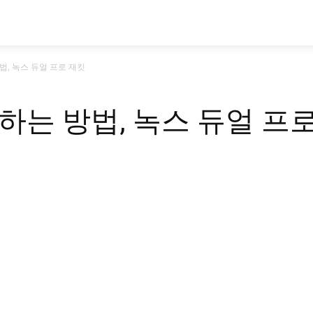
시승기
기획기사
아이템
정기구독
모
법, 녹스 듀얼 프로 재킷
하는 방법, 녹스 듀얼 프