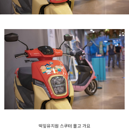
떡잎유치원 스쿠터 몰고 가요