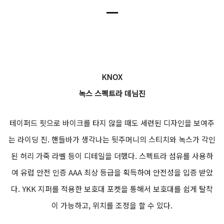
KNOX
녹스 아머, 오르사 MK2 텍스타일 글러브
오프로드, 엔듀로, 스크램블러, 어드벤처 스타일에 모두 어울리는 텍
스타일 글러브. 타공 가죽과 에어 메시 소재를 사용하여 손에 착 붙
는 착용감을 느낄 수 있다. 너클 보호대와 손바닥, 손목을 보호해 주
는 KNOX SPS 시스템이 적용되어 안전성을 더했다. 탈착이 빠르
고 정교한 체결을 도와주는 BOA 시스템을 사용했다. 양쪽 엄지손가
락 부분에는 테리 소재로 마감 처리하여 이물질이 묻은 실드와 고글
을 닦을 수 있다.
18만 원 (주)테라토 031-546-3899