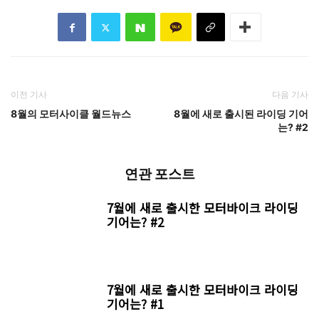
글
김휘동
사진
양현용
본 기사를 블로그, 커뮤니티 홈페이지 등에 기사를 재편집하거나 출
처를 밝히지 않을 경우, 그 책임을 묻게 되며 이에 따른 불이익은 책
임지지 않습니다. 웹사이트 내 모든 컨텐츠의 소유는 모토라보에 있
습니다.
TAGS
100%
21년8월호
KTM
SMK
녹스
다이네즈
두카티
로얄엔필드
바이크용품
샤크
알파인스타
오클리