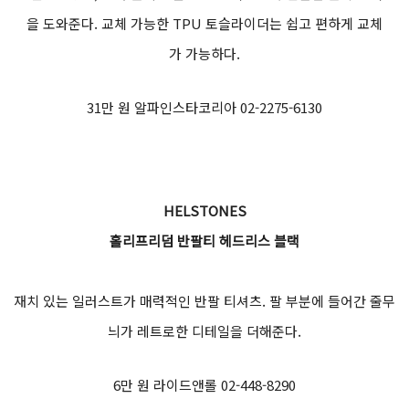
ALPINESTARS
스텔라 SMX-1 R V2