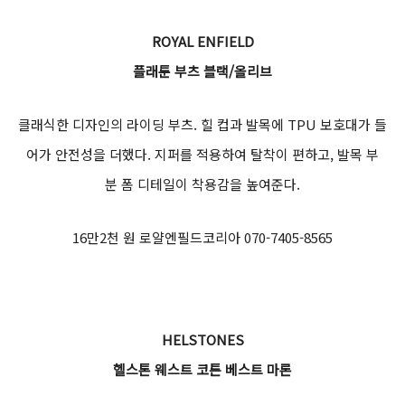
드 원단과 가죽을 사용하여 편안한 착용감을 지원한다.
15만9천 원대 얼리바이커 02-2274-9809
HARLEY-DAVIDSON
할리데이비슨 타이다이 반팔 티셔츠
옷을 접고 고무줄로 묶은 뒤 원단에 염색약을 뿌리는 염색기법인 타
이다이는 1960년대 미국의 히피들이 즐겨 입었던 스타일이다. 최
근 많은 패셔니스타들이 다시 찾으며 유행의 반열에 올랐다. 화려하
고, 어지러운 매력을 가지고 있는 타이다이의 여러 가지 스타일이 녹
아든 트렌디한 할리데이비슨의 반팔 컬렉션을 구경하자.