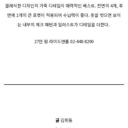
7만 8천 원 할리데이비슨코리아 070-7405-8456
ROYAL ENFIELD
플래툰 부츠 블랙/올리브
클래식한 디자인의 라이딩 부츠. 힐 컵과 발목에 TPU 보호대가 들
어가 안전성을 더했다. 지퍼를 적용하여 탈착이 편하고, 발목 부
분 폼 디테일이 착용감을 높여준다.
16만2천 원 로얄엔필드코리아 070-7405-8565