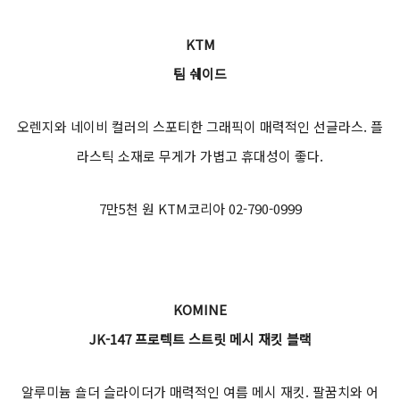
다. YKK 지퍼를 적용한 보호대 포켓을 통해서 보호대를 쉽게 탈착
이 가능하고, 위치를 조정을 할 수 있다.
43만 원 (주)테라토 031-546-3899
KTM
KTM 스피드 레이싱 글러브
카본 패턴의 너클 보호대가 매력적인 레이싱 글러브. 고품질의 가죽
을 사용하여 착용감이 편하다. 손가락과 너클, 손 뒤꿈치에 모두 보
호대가 적용되어 안전성을 더했다. 네이비와 오렌지 컬러의 배색
은 금방이라도 달려나갈 듯한 슈퍼듀크가 연상된다.