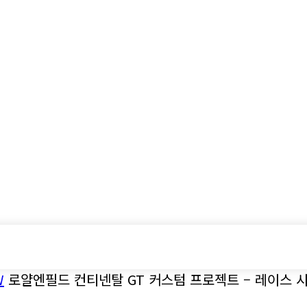
시승기
기획기사
아이템
정기구독
모터
W
로얄엔필드 컨티넨탈 GT 커스텀 프로젝트 – 레이스 