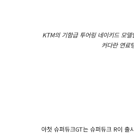
KTM의 기함급 투어링 네이키드 모델인
커다란 연료탱
아첫 슈퍼듀크GT는 슈퍼듀크 R이 출시한