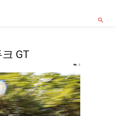
기획기사
아이템
정기구독
모터바이
Serch
크 GT
0