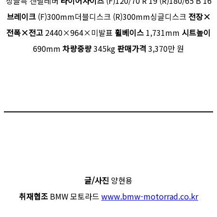
싱글쇽 캔틸레버
타이어사이즈
(F)120/70 R 19 (R)180/65 B 16
브레이크
(F)300mm더블디스크 (R)300mm싱글디스크
전장×
전폭×전고
2440×964×미발표
휠베이스
1,731mm
시트높이
690mm
차량중량
345kg
판매가격
3,370만 원
글/사진
양현용
취재협조
BMW 모토라드
www.bmw-motorrad.co.kr