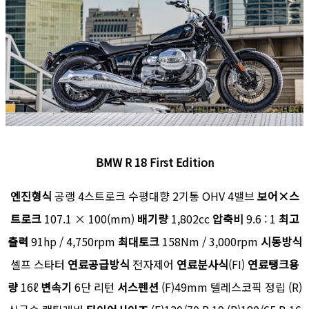
BMW R 18 First Edition
엔진형식
공랭 4스트로크 수평대향 2기통 OHV 4밸브
보어×스
트로크
107.1 × 100(mm)
배기량
1,802cc
압축비
9.6 : 1
최고
출력
91hp / 4,750rpm
최대토크
158Nm / 3,000rpm
시동방식
셀프 스타터
연료공급방식
전자제어
연료분사식
(FI)
연료탱크용
량
16ℓ
변속기
6단 리턴
서스펜션
(F)49mm 텔레스코픽 정립 (R)