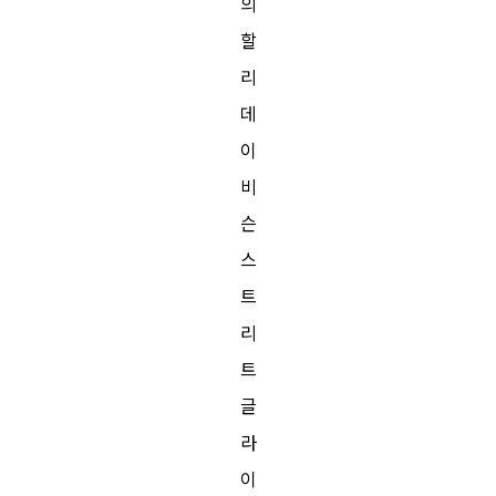
의
할
리
데
이
비
슨
스
트
리
트
글
라
이