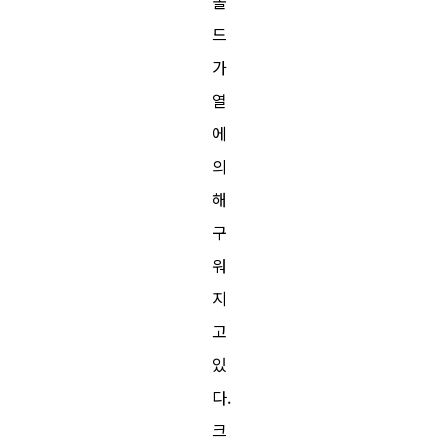
폴
드
가
열
에
의
해
구
워
지
고
있
다.
크