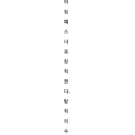
어
링
패
스
너
로
장
착
한
다.
탈
착
의
수