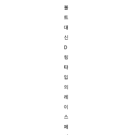
볼
트
대
신
D
링
타
입
의
레
이
스
페