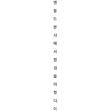
엔
필
드
본
사
에
서
점
검
을
마
쳤
다.
이