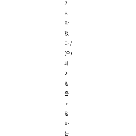
기
시
작
했
다 /
(우)
페
어
링
을
고
정
하
는