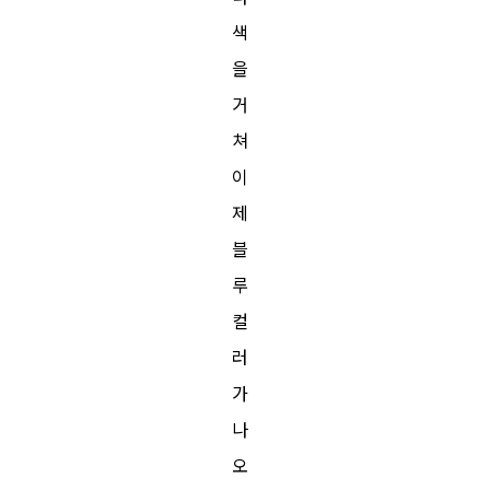
색
을
거
쳐
이
제
블
루
컬
러
가
나
오