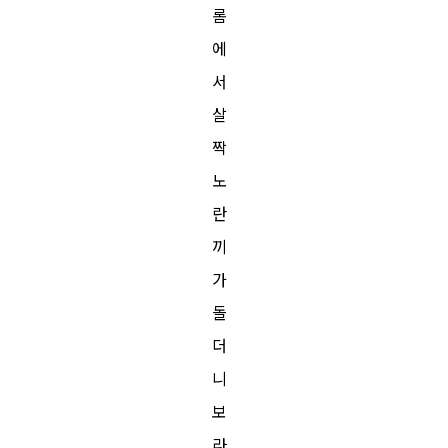
롬
에
서
살
짝
노
란
끼
가
돌
더
니
보
라