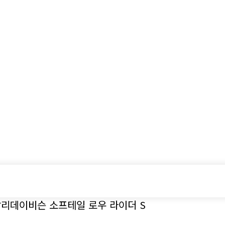
시승기
기획기사
아이템
정기구독
모터
할리데이비슨 소프테일 로우 라이더 S