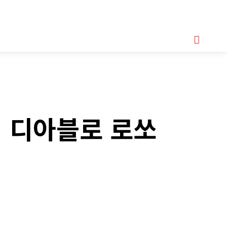
기획기사
아이템
정기구독
모터바이크
Serch
리 디아블로 로쏘
Copy URL