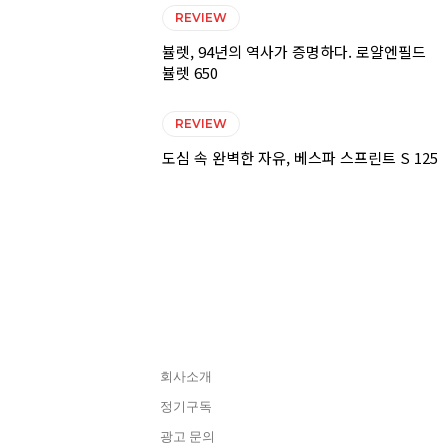
REVIEW
뷸렛, 94년의 역사가 증명하다. 로얄엔필드
뷸렛 650
REVIEW
도심 속 완벽한 자유, 베스파 스프린트 S 125
CONTACT
회사소개
정기구독
광고 문의