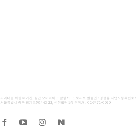
라이더를 위한 매거진, 월간 모터바이크 발행처 : 모토라보 발행인 : 양현용 사업자등록번호 : 110-
서울특별시 중구 퇴계로50가길 22, 신현빌딩 1층 연락처 : 02-3472-0030