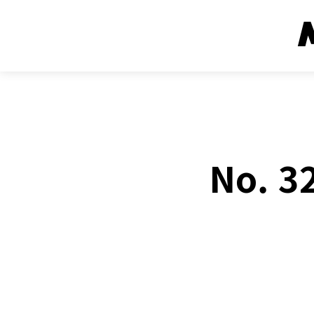
No. 
Face
SHARE