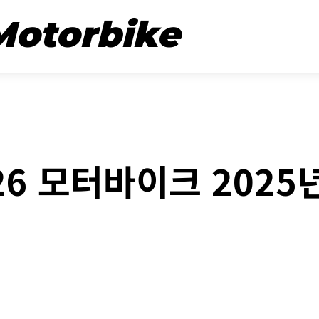
뉴스
시승기
Motorbike
BOOK LIST
326 모터바이크 2025
book
Twitter
Naver
Kakao Stor