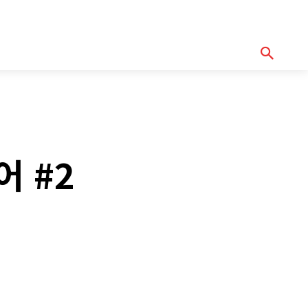
기획기사
아이템
정기구독
모터바이
Serch
어 #2
y
Copy URL