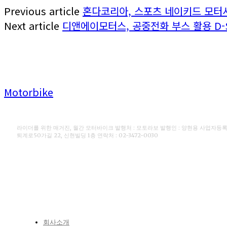
Previous article
혼다코리아, 스포츠 네이키드 모터사
Next article
디앤에이모터스, 공중전화 부스 활용 D-S
Motorbike
라이더를 위한 매거진, 월간 모터바이크 발행처 : 모토라보 발행인 : 양현용 사업자등록번호 
퇴계로50가길 22, 신현빌딩 1층 연락처 : 02-3472-0030
CONTACT
회사소개