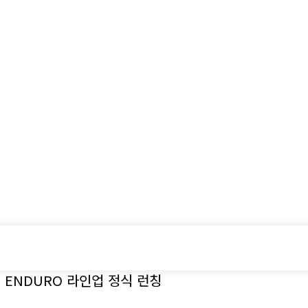
시승기
기획기사
아이템
정기구독
모터
 ENDURO 라인업 정식 런칭