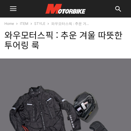
Home
ITEM
STYLE
와우모터스픽 : 추운 겨...
와우모터스픽 : 추운 겨울 따뜻한
투어링 룩