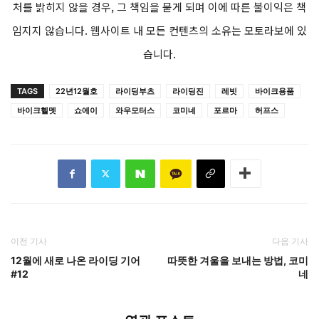
처를 밝히지 않을 경우, 그 책임을 묻게 되며 이에 따른 불이익은 책
임지지 않습니다. 웹사이트 내 모든 컨텐츠의 소유는 모토라보에 있
습니다.
TAGS
22년12월호
라이딩부츠
라이딩진
레빗
바이크용품
바이크헬멧
쇼에이
와우모터스
코미네
포르마
허프스
이전 기사
다음 기사
12월에 새로 나온 라이딩 기어
따뜻한 겨울을 보내는 방법, 코미
#12
네