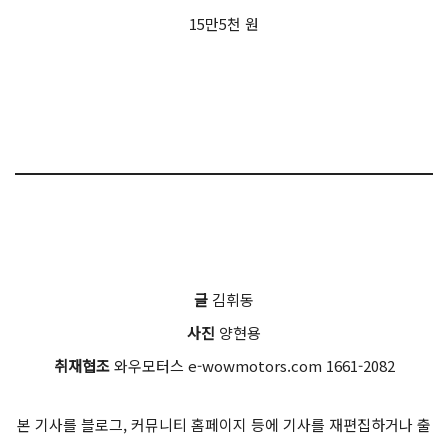
15만5천 원
글
김휘동
사진
양현용
취재협조
와우모터스 e-wowmotors.com 1661-2082
본 기사를 블로그, 커뮤니티 홈페이지 등에 기사를 재편집하거나 출