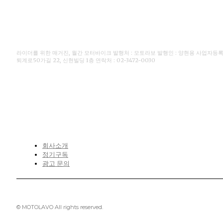
라이더를 위한 매거진, 월간 모터바이크 발행처 : 모토라보 발행인 : 양현용 사업자등록번호 
퇴계로50가길 22, 신현빌딩 1층 연락처 : 02-3472-0030
CONTACT
회사소개
정기구독
광고 문의
© MOTOLAVO All rights reserved.