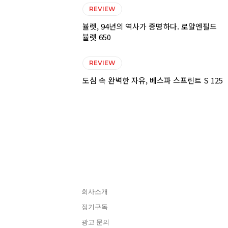
REVIEW
뷸렛, 94년의 역사가 증명하다. 로얄엔필드
뷸렛 650
REVIEW
도심 속 완벽한 자유, 베스파 스프린트 S 125
CONTACT
회사소개
정기구독
광고 문의