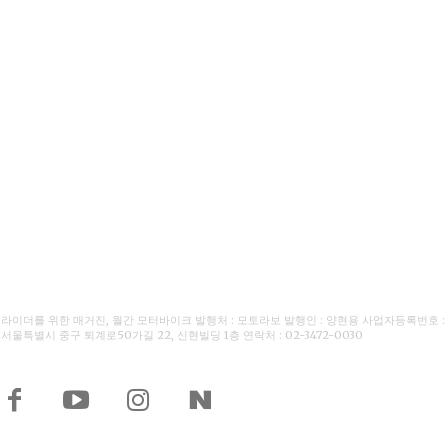
라이더를 위한 매거진, 월간 모터바이크 발행처 : 모토라보 발행인 : 양현용 사업자등록번호 : 110-
서울특별시 중구 퇴계로50가길 22, 신현빌딩 1층 연락처 : 02-3472-0030