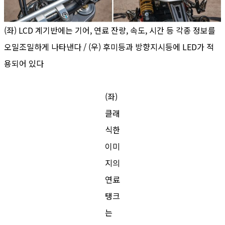
(좌) LCD 계기반에는 기어, 연료 잔량, 속도, 시간 등 각종 정보를
오밀조밀하게 나타낸다 / (우) 후미등과 방향지시등에 LED가 적
용되어 있다
(좌)
클래
식한
이미
지의
연료
탱크
는