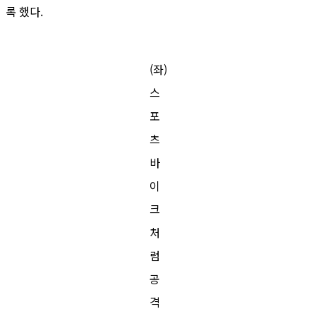
록 했다.
(좌)
스
포
츠
바
이
크
처
럼
공
격