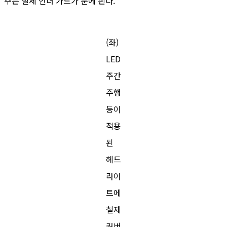
주는 철제 언더 가드가 눈에 띈다.
(좌)
LED
주간
주행
등이
적용
된
헤드
라이
트에
철제
커버