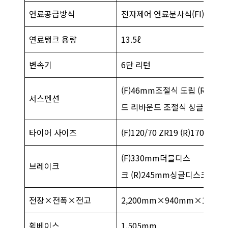
연료공급방식
전자제어 연료분사식(FI)
연료탱크 용량
13.5ℓ
변속기
6단 리턴
(F)46mm조절식 도립 (R)프리
서스펜션
드 리바운드 조절식 싱글쇽 스
타이어 사이즈
(F)120/70 ZR19 (R)170/60 Z
(F)330mm더블디스
브레이크
크 (R)245mm싱글디스크
전장×전폭×전고
2,200mm×940mm×1,213
휠베이스
1,505mm