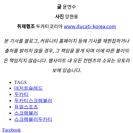
글
윤연수
사진
양현용
취재협조
두카티코리아
www.ducati-korea.com
본 기사를 블로그, 커뮤니티 홈페이지 등에 기사를 재편집하거나
출처를 밝히지 않을 경우, 그 책임을 묻게 되며 이에 따른 불이익
은 책임지지 않습니다. 웹사이트 내 모든 컨텐츠의 소유는 모토라
보에 있습니다.
TAGS
데저트슬레드
두카티
두카티스크램블러
듀얼스포츠
스크램블러
스크램블러두카티
Facebook