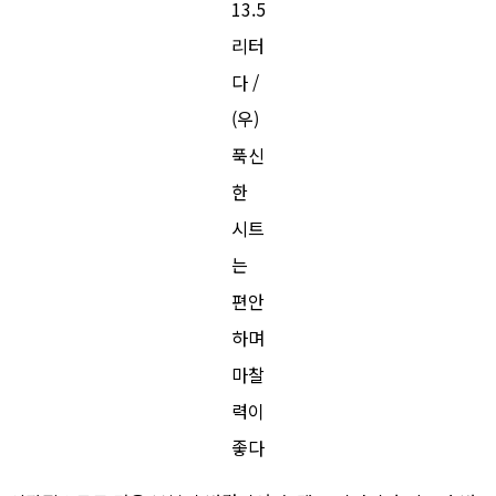
13.5
리터
다 /
(우)
푹신
한
시트
는
편안
하며
마찰
력이
좋다