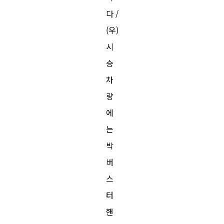
다 /
(우)
시
승
차
량
에
는
박
버
스
터
핸