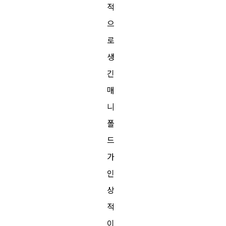
적
으
로
생
긴
매
니
폴
드
가
인
상
적
이