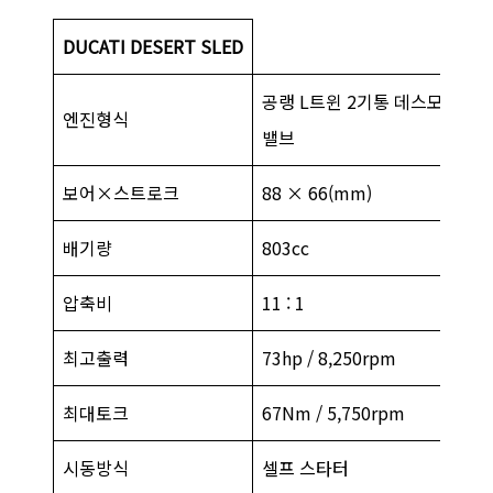
DUCATI DESERT SLED
공랭 L트윈 2기통 데스모드로믹
엔진형식
밸브
보어×스트로크
88 × 66(mm)
배기량
803cc
압축비
11 : 1
최고출력
73hp / 8,250rpm
최대토크
67Nm / 5,750rpm
시동방식
셀프 스타터