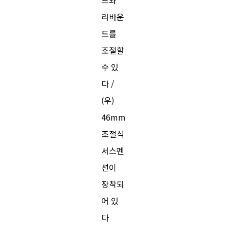
리바운
드를
조절할
수 있
다 /
(우)
46mm
조절식
서스펜
션이
장착되
어 있
다