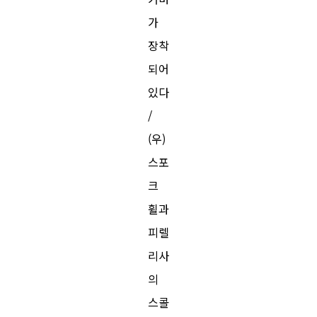
가
장착
되어
있다
/
(우)
스포
크
휠과
피렐
리사
의
스콜