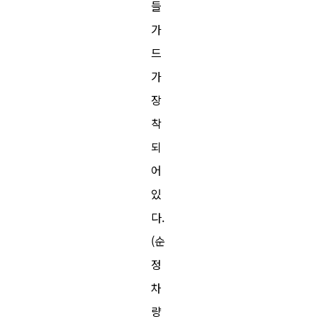
들
가
드
가
장
착
되
어
있
다.
(순
정
차
량