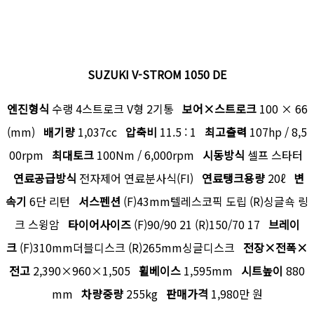
SUZUKI V-STROM 1050 DE
엔진형식
수랭 4스트로크 V형 2기통
보어
×
스트로크
100 × 66
(mm)
배기량
1,037cc
압축비
11.5 : 1
최고출력
107hp / 8,5
00rpm
최대토크
100Nm / 6,000rpm
시동방식
셀프 스타터
연료공급방식
전자제어 연료분사식(FI)
연료탱크용량
20ℓ
변
속기
6단 리턴
서스펜션
(F)43mm텔레스코픽 도립 (R)싱글쇽 링
크 스윙암
타이어사이즈
(F)90/90 21 (R)150/70 17
브레이
크
(F)310mm더블디스크 (R)265mm싱글디스크
전장
×
전폭
×
전고
2,390×960×1,505
휠베이스
1,595mm
시트높이
880
mm
차량중량
255kg
판매가격
1,980만 원