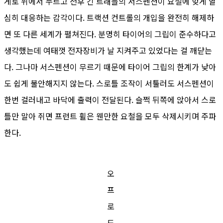
게로 위에서 누르고 전후 긴 트래블의 서스펜션이 요철에 맞게 열
심히 대응하는 감각이다. 트랙션 컨트롤의 개입을 완전히 해제하
면 또 다른 세계가 펼쳐진다. 분명히 타이어의 그립이 준수하다고
생각했는데 여태껏 전자장비가 날 지켜주고 있었다는 걸 깨닫는
다. 그나마 서스펜션이 무르기 때문에 타이어 그립의 한계가 낮아
도 쉽게 불안해지지 않는다. 스로틀 조작이 서툴러도 서스펜션이
한번 걸러내고 바닥에 출력이 전달된다. 슬쩍 뒤쪽에 앉아서 스로
틀만 말아 쥐면 프런트 휠은 웬만한 요철을 모두 삭제시키며 주파
한다.
오
프
로
드