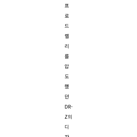
프
로
드
랠
리
를
압
도
했
던
DR-
Z의
디
자