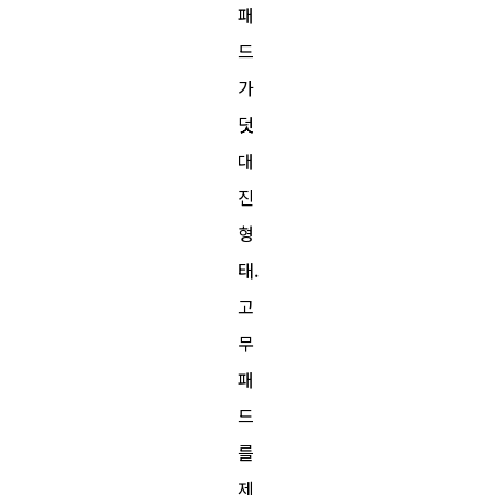
패
드
가
덧
대
진
형
태.
고
무
패
드
를
제