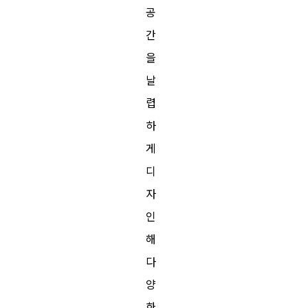
공
간
을
날
렵
하
게
디
자
인
해
다
양
한