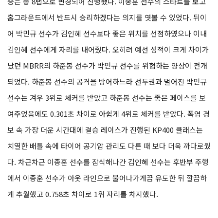
승은 총 8랩으로 변경되어 진행됐다. 이종훈 선수의 스타트를 보고
홈그라운드에서 반드시 승리하겠다는 의지를 엿볼 수 있었다. 뒤이
어 박민규 선수가 김인혜 선수보다 좋은 위치를 선점하였으나 이내
김인혜 선수에게 자리를 내어줬다. 오히려 예선 성적이 크게 차이가
났던 MBRR의 하준봉 선수가 박민규 선수를 위협하는 양상이 전개
되었다. 하준봉 선수의 공격을 방어하느라 선두권과 멀어진 박민규
선수는 겨우 3위로 체커를 받았고 하준봉 선수는 좋은 페이스를 보
여주었음에도 0.301초 차이로 아쉽게 4위로 체커를 받았다. 폭염 경
보 속 가장 더운 시간대에 결승 레이스가 진행된 KP400 클래스는
치열한 배틀 속에 타이어 공기압 관리도 다른 때 보다 더욱 까다로웠
다. 차근차근 이종훈 선수를 잠식해나간 김인혜 선수는 후반부 주행
에서 이종훈 선수가 아웃 라인으로 불어나가게끔 유도한 뒤 깔끔하
게 추월했고 0.758초 차이로 1위 자리를 차지했다.